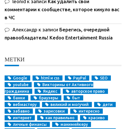
leonid
к записи
Как удалить свои
комментарии к сообществе, которое кинуло вас
в ЧС
Александр
к записи
Берегись, очередной
правообладатель! Kedoo Entertainment Russia
МЕТКИ
Google
html и css
PayPal
SEO
youtube
Викторины от Активного
гражданина
Яндекс
авторское право
банки
браузеры
быт
вебмастеру
великий и могучий
дети
забавно
зарисовки
интересно
интернет
как правильно
красиво
личные финансы
манимейкеру