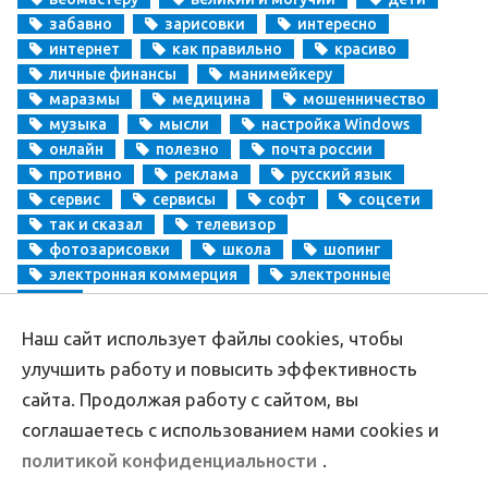
забавно
зарисовки
интересно
интернет
как правильно
красиво
личные финансы
манимейкеру
маразмы
медицина
мошенничество
музыка
мысли
настройка Windows
онлайн
полезно
почта россии
противно
реклама
русский язык
сервис
сервисы
софт
соцсети
так и сказал
телевизор
фотозарисовки
школа
шопинг
электронная коммерция
электронные
деньги
Наш сайт использует файлы cookies, чтобы
Copyright
Aprikablog.ru
© Все права защищены |
Обратная связь
улучшить работу и повысить эффективность
сайта. Продолжая работу с сайтом, вы
соглашаетесь с использованием нами cookies и
политикой конфиденциальности
.