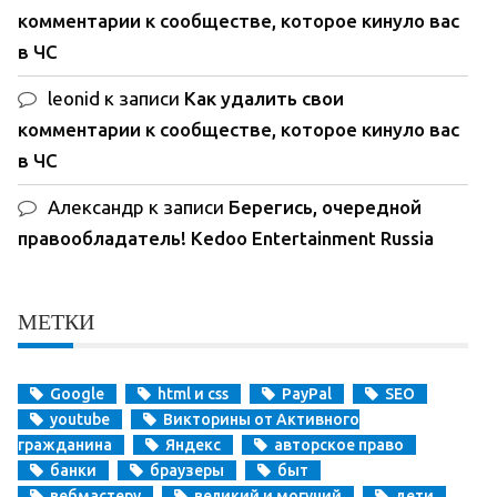
комментарии к сообществе, которое кинуло вас
в ЧС
leonid
к записи
Как удалить свои
комментарии к сообществе, которое кинуло вас
в ЧС
Александр
к записи
Берегись, очередной
правообладатель! Kedoo Entertainment Russia
МЕТКИ
Google
html и css
PayPal
SEO
youtube
Викторины от Активного
гражданина
Яндекс
авторское право
банки
браузеры
быт
вебмастеру
великий и могучий
дети