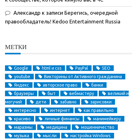
Александр
к записи
Берегись, очередной
правообладатель! Kedoo Entertainment Russia
МЕТКИ
Google
html и css
PayPal
SEO
youtube
Викторины от Активного гражданина
Яндекс
авторское право
банки
браузеры
быт
вебмастеру
великий и
могучий
дети
забавно
зарисовки
интересно
интернет
как правильно
красиво
личные финансы
манимейкеру
маразмы
медицина
мошенничество
музыка
мысли
настройка Windows