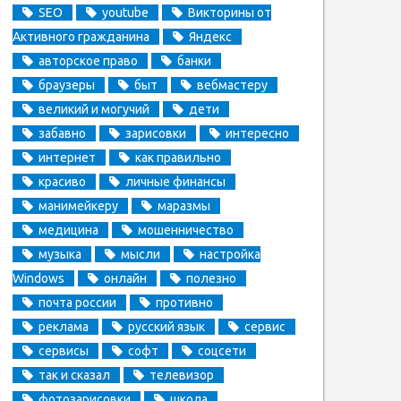
SEO
youtube
Викторины от
Активного гражданина
Яндекс
авторское право
банки
браузеры
быт
вебмастеру
великий и могучий
дети
забавно
зарисовки
интересно
интернет
как правильно
красиво
личные финансы
манимейкеру
маразмы
медицина
мошенничество
музыка
мысли
настройка
Windows
онлайн
полезно
почта россии
противно
реклама
русский язык
сервис
сервисы
софт
соцсети
так и сказал
телевизор
фотозарисовки
школа