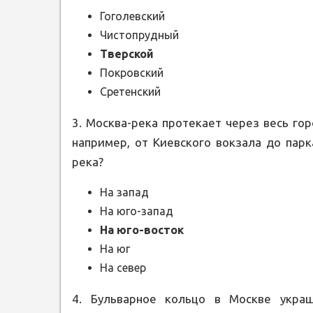
Гоголевский
Чистопрудный
Тверской
Покровский
Сретенский
3. Москва-река протекает через весь го
например, от Киевского вокзала до парк
река?
На запад
На юго-запад
На юго-восток
На юг
На север
4. Бульварное кольцо в Москве укра