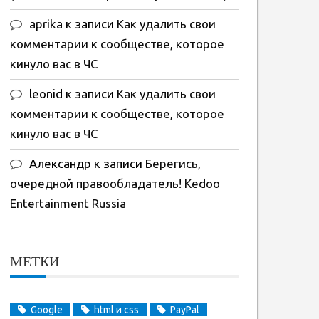
aprika
к записи
Как удалить свои
комментарии к сообществе, которое
кинуло вас в ЧС
leonid
к записи
Как удалить свои
комментарии к сообществе, которое
кинуло вас в ЧС
Александр
к записи
Берегись,
очередной правообладатель! Kedoo
Entertainment Russia
МЕТКИ
Google
html и css
PayPal