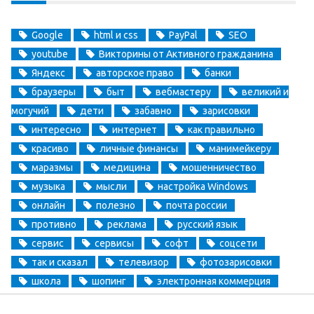
Google
html и css
PayPal
SEO
youtube
Викторины от Активного гражданина
Яндекс
авторское право
банки
браузеры
быт
вебмастеру
великий и
могучий
дети
забавно
зарисовки
интересно
интернет
как правильно
красиво
личные финансы
манимейкеру
маразмы
медицина
мошенничество
музыка
мысли
настройка Windows
онлайн
полезно
почта россии
противно
реклама
русский язык
сервис
сервисы
софт
соцсети
так и сказал
телевизор
фотозарисовки
школа
шопинг
электронная коммерция
электронные деньги