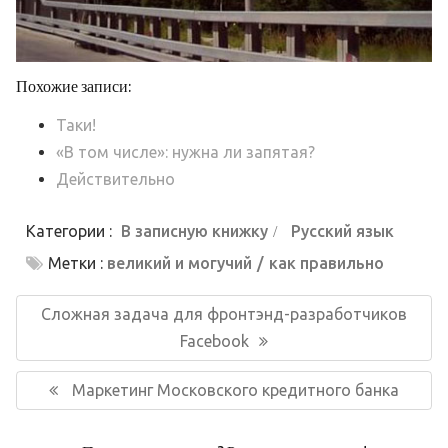
Похожие записи:
Таки!
«В том числе»: нужна ли запятая?
Действительно
Категории :
В записную книжку
Русский язык
Метки :
великий и могучий
как правильно
Навигация
по
Предыдущая
Сложная задача для фронтэнд-разработчиков
записям
запись:
Facebook
Следующая
Маркетинг Московского кредитного банка
запись: