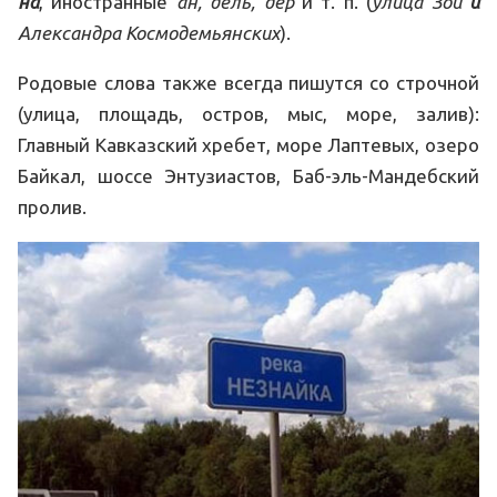
на
, иностранные
ан, дель, дер
и т. п. (
улица Зои
и
Александра Космодемьянских
).
Родовые слова также всегда пишутся со строчной
(улица, площадь, остров, мыс, море, залив):
Главный Кавказский хребет, море Лаптевых, озеро
Байкал, шоссе Энтузиастов, Баб-эль-Мандебский
пролив.