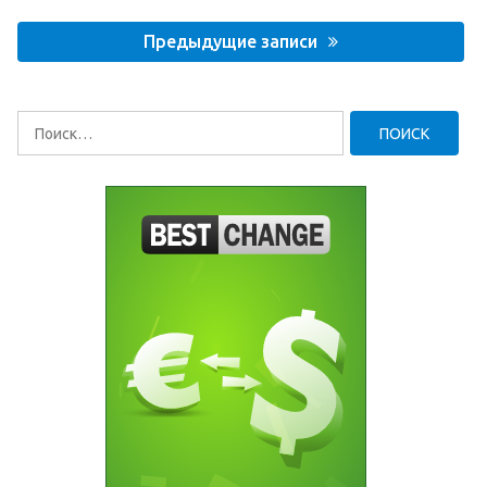
Навигация
по
Предыдущие записи
записям
Найти: