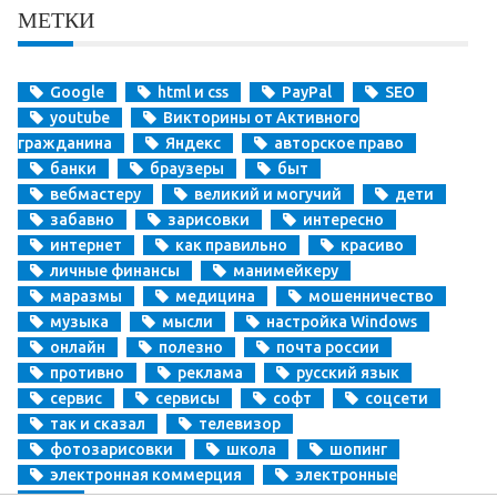
МЕТКИ
Google
html и css
PayPal
SEO
youtube
Викторины от Активного
гражданина
Яндекс
авторское право
банки
браузеры
быт
вебмастеру
великий и могучий
дети
забавно
зарисовки
интересно
интернет
как правильно
красиво
личные финансы
манимейкеру
маразмы
медицина
мошенничество
музыка
мысли
настройка Windows
онлайн
полезно
почта россии
противно
реклама
русский язык
сервис
сервисы
софт
соцсети
так и сказал
телевизор
фотозарисовки
школа
шопинг
электронная коммерция
электронные