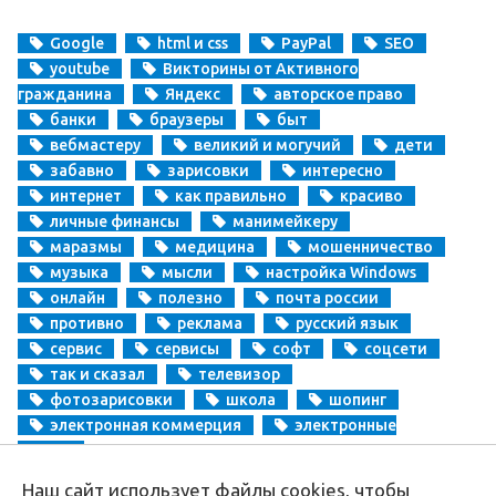
Google
html и css
PayPal
SEO
youtube
Викторины от Активного
гражданина
Яндекс
авторское право
банки
браузеры
быт
вебмастеру
великий и могучий
дети
забавно
зарисовки
интересно
интернет
как правильно
красиво
личные финансы
манимейкеру
маразмы
медицина
мошенничество
музыка
мысли
настройка Windows
онлайн
полезно
почта россии
противно
реклама
русский язык
сервис
сервисы
софт
соцсети
так и сказал
телевизор
фотозарисовки
школа
шопинг
электронная коммерция
электронные
деньги
Наш сайт использует файлы cookies, чтобы