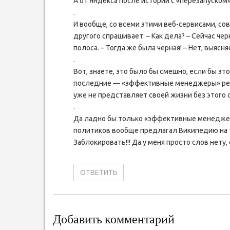
А от Яндекса после истории с «перезапуском
.
И вообще, со всеми этими веб-сервисами, сов
другого спрашивает: – Как дела? – Сейчас чер
полоса. – Тогда же была черная! – Нет, выясня
.
Вот, знаете, это было бы смешно, если бы это
последние — «эффективные менеджеры» режут
уже не представляет своей жизни без этого 
.
Да ладно бы только «эффективные менеджеры
политиков вообще предлагал Википедию на т
Заблокировать!!! Да у меня просто слов нету
ОТВЕТИТЬ
Добавить комментарий