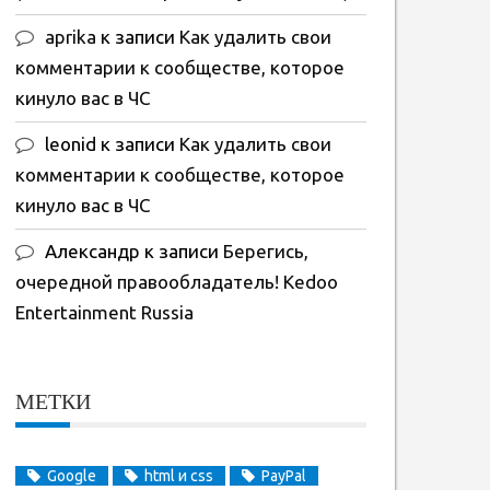
aprika
к записи
Как удалить свои
комментарии к сообществе, которое
кинуло вас в ЧС
leonid
к записи
Как удалить свои
комментарии к сообществе, которое
кинуло вас в ЧС
Александр
к записи
Берегись,
очередной правообладатель! Kedoo
Entertainment Russia
МЕТКИ
Google
html и css
PayPal