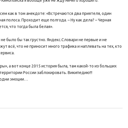
» Кинопоиска я вообще уже не жду ничего хорошего.
сем как в том анекдоте: «Встречаются два приятеля, один
ная полоса. Проходит еще полгода. – Ну как дела? – Черная
ется, что тогда была белая».
 не было бы так грустно. Яндекс.Словари не первые и не
 всё, что не приносит много трафика и наплевать на тех, кто
сервиса.
», а вот конце 2015 история была, там какой-то из больших
ерритории России заблокировать. Википедию!!!
, одни эмоции…