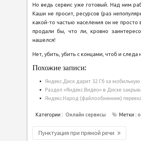
Но ведь сервис уже готовый. Над ним ра
Каши не просит, ресурсов (раз непопулярн
какой-то частью населения он не просто 
продали бы, что ли, кровно заинтерес
нашелся!
Нет, убить, убить с концами, чтоб и следа 
Похожие записи:
Яндекс.Диск дарит 32 Гб за мобильную
Раздел «Яндекс.Видео» в Диске закрыв
Яндекс.Народ (файлообменник) перееха
Категории :
Онлайн сервисы
Метки :
о
Навигация
Предыдущая
Пунктуация при прямой речи
по