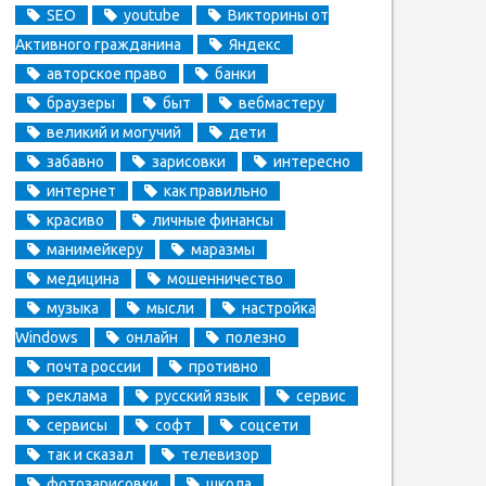
SEO
youtube
Викторины от
Активного гражданина
Яндекс
авторское право
банки
браузеры
быт
вебмастеру
великий и могучий
дети
забавно
зарисовки
интересно
интернет
как правильно
красиво
личные финансы
манимейкеру
маразмы
медицина
мошенничество
музыка
мысли
настройка
Windows
онлайн
полезно
почта россии
противно
реклама
русский язык
сервис
сервисы
софт
соцсети
так и сказал
телевизор
фотозарисовки
школа