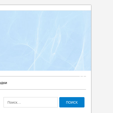
адки
Найти: