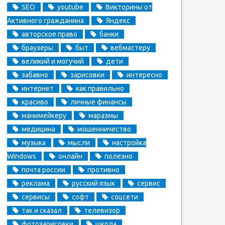
SEO
youtube
Викторины от
Активного гражданина
Яндекс
авторское право
банки
браузеры
быт
вебмастеру
великий и могучий
дети
забавно
зарисовки
интересно
интернет
как правильно
красиво
личные финансы
манимейкеру
маразмы
медицина
мошенничество
музыка
мысли
настройка
Windows
онлайн
полезно
почта россии
противно
реклама
русский язык
сервис
сервисы
софт
соцсети
так и сказал
телевизор
фотозарисовки
школа