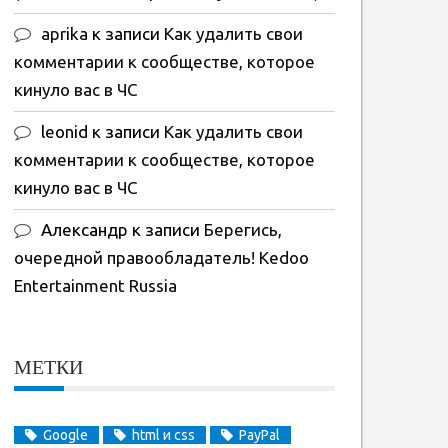
aprika
к записи
Как удалить свои
комментарии к сообществе, которое
кинуло вас в ЧС
leonid
к записи
Как удалить свои
комментарии к сообществе, которое
кинуло вас в ЧС
Александр
к записи
Берегись,
очередной правообладатель! Kedoo
Entertainment Russia
МЕТКИ
Google
html и css
PayPal