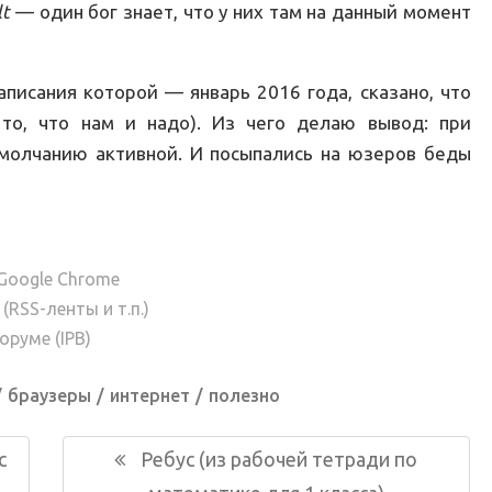
lt
— один бог знает, что у них там на данный момент
аписания которой — январь 2016 года, сказано, что
 то, что нам и надо). Из чего делаю вывод: при
молчанию активной. И посыпались на юзеров беды
Google Chrome
RSS-ленты и т.п.)
оруме (IPB)
браузеры
интернет
полезно
Следующая
с
Ребус (из рабочей тетради по
запись: