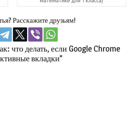
математике для 1 класса)
тья? Расскажите друзьям!
к: что делать, если Google Chrome
активные вкладки”