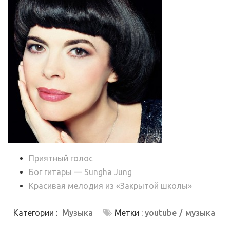
Приятный голос
Бог гитары — Sungha Jung
Красивая мелодия из «Закрытой школы»
Категории :
Музыка
Метки :
youtube
музыка
Навигация