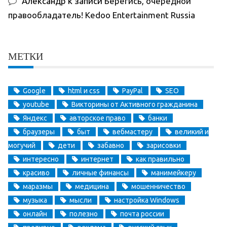
Александр
к записи
Берегись, очередной
правообладатель! Kedoo Entertainment Russia
МЕТКИ
Google
html и css
PayPal
SEO
youtube
Викторины от Активного гражданина
Яндекс
авторское право
банки
браузеры
быт
вебмастеру
великий и
могучий
дети
забавно
зарисовки
интересно
интернет
как правильно
красиво
личные финансы
манимейкеру
маразмы
медицина
мошенничество
музыка
мысли
настройка Windows
онлайн
полезно
почта россии