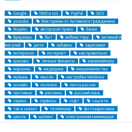
Google
html и css
PayPal
SEO
youtube
Викторины от Активного гражданина
Яндекс
авторское право
банки
браузеры
быт
вебмастеру
великий и
могучий
дети
забавно
зарисовки
интересно
интернет
как правильно
красиво
личные финансы
манимейкеру
маразмы
медицина
мошенничество
музыка
мысли
настройка Windows
онлайн
полезно
почта россии
противно
реклама
русский язык
сервис
сервисы
софт
соцсети
так и сказал
телевизор
фотозарисовки
школа
шопинг
электронная коммерция
электронные деньги