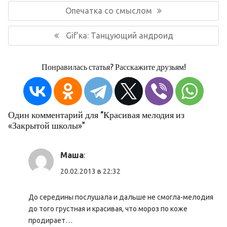
по
Предыдущая
Опечатка со смыслом
записям
запись:
Следующая
Gif’ка: Танцующий андроид
запись:
Понравилась статья? Расскажите друзьям!
Один комментарий для “Красивая мелодия из
«Закрытой школы»”
Маша
:
20.02.2013 в 22:32
До середины послушала и дальше не смогла-мелодия
до того грустная и красивая, что мороз по коже
продирает…