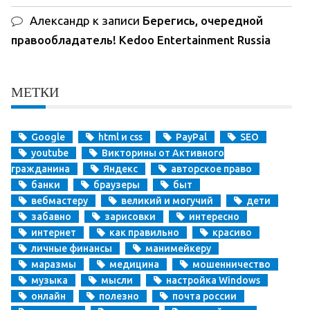
Александр
к записи
Берегись, очередной
правообладатель! Kedoo Entertainment Russia
МЕТКИ
Google
html и css
PayPal
SEO
youtube
Викторины от Активного
гражданина
Яндекс
авторское право
банки
браузеры
быт
вебмастеру
великий и могучий
дети
забавно
зарисовки
интересно
интернет
как правильно
красиво
личные финансы
манимейкеру
маразмы
медицина
мошенничество
музыка
мысли
настройка Windows
онлайн
полезно
почта россии