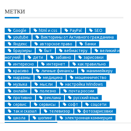
МЕТКИ
Google
html и css
PayPal
SEO
youtube
Викторины от Активного гражданина
Яндекс
авторское право
банки
браузеры
быт
вебмастеру
великий и
могучий
дети
забавно
зарисовки
интересно
интернет
как правильно
красиво
личные финансы
манимейкеру
маразмы
медицина
мошенничество
музыка
мысли
настройка Windows
онлайн
полезно
почта россии
противно
реклама
русский язык
сервис
сервисы
софт
соцсети
так и сказал
телевизор
фотозарисовки
школа
шопинг
электронная коммерция
электронные деньги