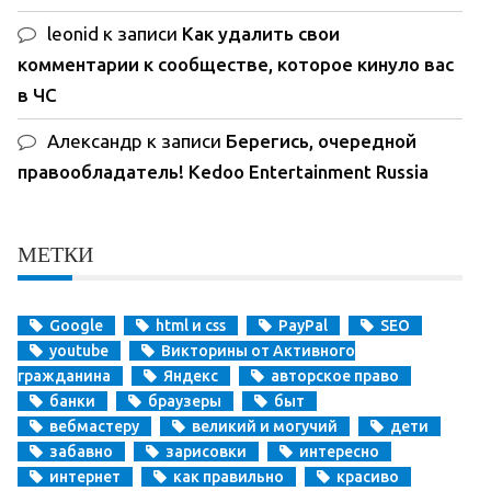
leonid
к записи
Как удалить свои
комментарии к сообществе, которое кинуло вас
в ЧС
Александр
к записи
Берегись, очередной
правообладатель! Kedoo Entertainment Russia
МЕТКИ
Google
html и css
PayPal
SEO
youtube
Викторины от Активного
гражданина
Яндекс
авторское право
банки
браузеры
быт
вебмастеру
великий и могучий
дети
забавно
зарисовки
интересно
интернет
как правильно
красиво