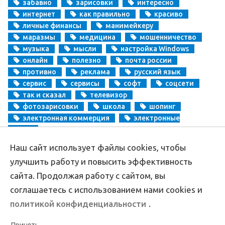
забавно
зарисовки
интересно
интернет
как правильно
красиво
личные финансы
манимейкеру
маразмы
медицина
мошенничество
музыка
мысли
настройка Windows
онлайн
полезно
почта россии
противно
реклама
русский язык
сервис
сервисы
софт
соцсети
так и сказал
телевизор
фотозарисовки
школа
шопинг
электронная коммерция
электронные
деньги
Наш сайт использует файлы cookies, чтобы
Copyright
Aprikablog.ru
© Все права защищены |
Обратная связь
улучшить работу и повысить эффективность
сайта. Продолжая работу с сайтом, вы
соглашаетесь с использованием нами cookies и
политикой конфиденциальности
.
Политика конфиденциальности