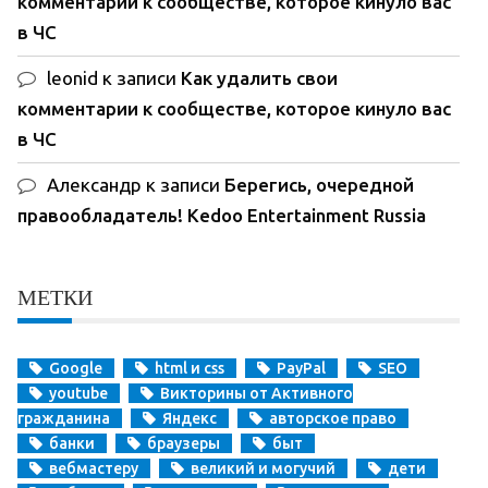
комментарии к сообществе, которое кинуло вас
в ЧС
leonid
к записи
Как удалить свои
комментарии к сообществе, которое кинуло вас
в ЧС
Александр
к записи
Берегись, очередной
правообладатель! Kedoo Entertainment Russia
МЕТКИ
Google
html и css
PayPal
SEO
youtube
Викторины от Активного
гражданина
Яндекс
авторское право
банки
браузеры
быт
вебмастеру
великий и могучий
дети