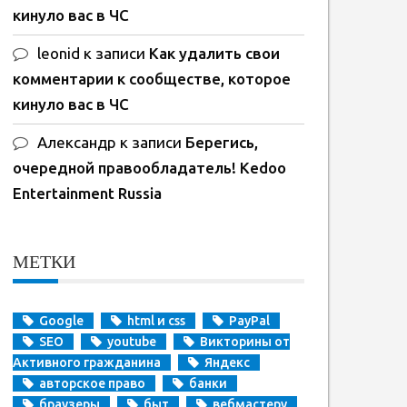
кинуло вас в ЧС
leonid
к записи
Как удалить свои
комментарии к сообществе, которое
кинуло вас в ЧС
Александр
к записи
Берегись,
очередной правообладатель! Kedoo
Entertainment Russia
МЕТКИ
Google
html и css
PayPal
SEO
youtube
Викторины от
Активного гражданина
Яндекс
авторское право
банки
браузеры
быт
вебмастеру