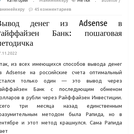
Категории :
Манимейкеру
Метки :
adsense
анимейкеру
45 комментариев
Вывод денег из Adsense в
Райффайзен Банк: пошаговая
методичка
7.11.2022
так, из всех имеющихся способов вывода денег
з Adsense на российские счета оптимальный
стался только один — это вывод через
айффайзен Банк с последующим обменом
олларов в рубли через Райффайзен Инвестиции.
сего три месяца назад единственным
разумительным методом была Рапида, но в
ентябре и этот метод крашнулся. Сама Рапида
ает