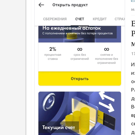
м
1
И
и
о
Р
д
В
в
с
д