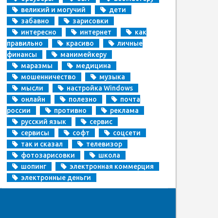
великий и могучий
дети
забавно
зарисовки
интересно
интернет
как
правильно
красиво
личные
финансы
манимейкеру
маразмы
медицина
мошенничество
музыка
мысли
настройка Windows
онлайн
полезно
почта
россии
противно
реклама
русский язык
сервис
сервисы
софт
соцсети
так и сказал
телевизор
фотозарисовки
школа
шопинг
электронная коммерция
электронные деньги