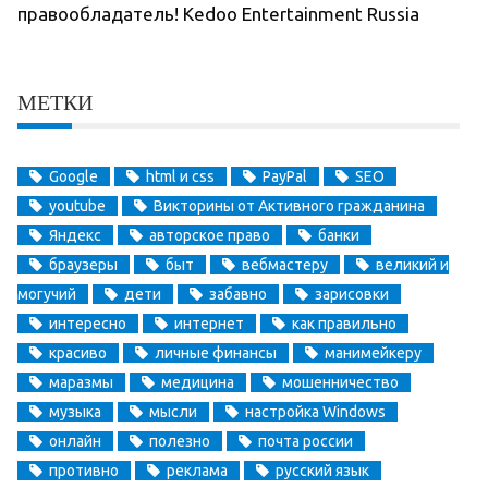
правообладатель! Kedoo Entertainment Russia
МЕТКИ
Google
html и css
PayPal
SEO
youtube
Викторины от Активного гражданина
Яндекс
авторское право
банки
браузеры
быт
вебмастеру
великий и
могучий
дети
забавно
зарисовки
интересно
интернет
как правильно
красиво
личные финансы
манимейкеру
маразмы
медицина
мошенничество
музыка
мысли
настройка Windows
онлайн
полезно
почта россии
противно
реклама
русский язык