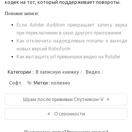
кодек на тот, который поддерживает повороты.
Похожие записи:
Если Adobe Audition прекращает запись звука
при переключении в окно другого приложения
Как отключить надоедливые попапы о выходе
новых версий Roboform
Как вытащить url превьюшки видео на Rutube
Категории :
В записную книжку
Видео
Софт
Метки :
полезно
Навигация
по
Предыдущая
Шрам после прививки Спутником-V
записям
запись:
Следующая
О сезонности
запись: