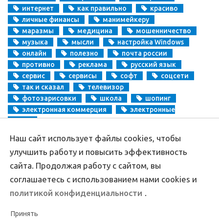
интернет
как правильно
красиво
личные финансы
манимейкеру
маразмы
медицина
мошенничество
музыка
мысли
настройка Windows
онлайн
полезно
почта россии
противно
реклама
русский язык
сервис
сервисы
софт
соцсети
так и сказал
телевизор
фотозарисовки
школа
шопинг
электронная коммерция
электронные
деньги
Наш сайт использует файлы cookies, чтобы
Copyright
Aprikablog.ru
© Все права защищены |
Обратная связь
улучшить работу и повысить эффективность
сайта. Продолжая работу с сайтом, вы
соглашаетесь с использованием нами cookies и
политикой конфиденциальности
.
Принять
Политика конфиденциальности