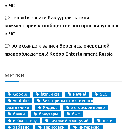
в ЧС
leonid
к записи
Как удалить свои
комментарии к сообществе, которое кинуло вас
в ЧС
Александр
к записи
Берегись, очередной
правообладатель! Kedoo Entertainment Russia
МЕТКИ
Google
html и css
PayPal
SEO
youtube
Викторины от Активного
гражданина
Яндекс
авторское право
банки
браузеры
быт
вебмастеру
великий и могучий
дети
забавно
зарисовки
интересно