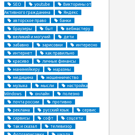
SEO
youtube
Викторины от
Активного гражданина
Яндекс
авторское право
банки
браузеры
быт
вебмастеру
великий и могучий
дети
забавно
зарисовки
интересно
интернет
как правильно
красиво
личные финансы
манимейкеру
маразмы
медицина
мошенничество
музыка
мысли
настройка
Windows
онлайн
полезно
почта россии
противно
реклама
русский язык
сервис
сервисы
софт
соцсети
так и сказал
телевизор
фотозарисовки
школа