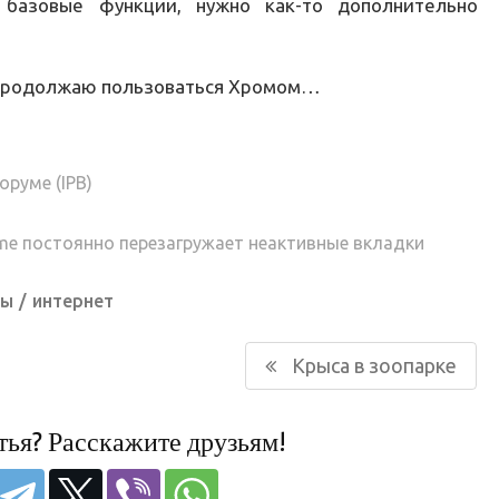
 базовые функции, нужно как-то дополнительно
. Продолжаю пользоваться Хромом…
оруме (IPB)
ome постоянно перезагружает неактивные вкладки
ры
интернет
Следующая
Крыса в зоопарке
запись:
тья? Расскажите друзьям!