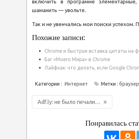
включить в программе элементарные,
шаманить — увольте.
Так и не увенчались мои поиски успехом
Похожие записи:
Chrome и быстрая вставка цитаты на ф
Баг «Моего Мира» в Chrome
Лайфхак: что делать, если Google Chr
Категории :
Интернет
Метки :
браузе
Навигация
Предыдущая
Adf.ly: не было печали…
по
запись:
записям
Понравилась ста