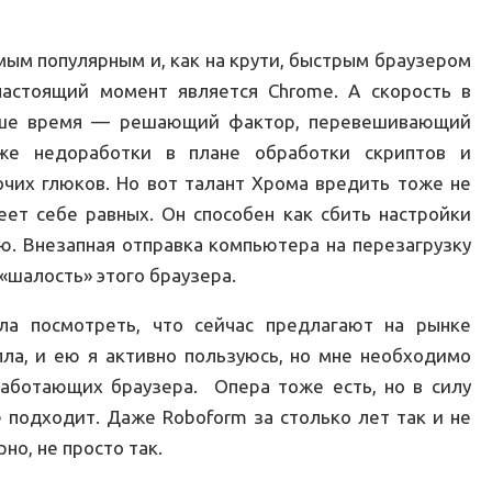
мым популярным и, как на крути, быстрым браузером
настоящий момент является Chrome. А скорость в
ше время — решающий фактор, перевешивающий
же недоработки в плане обработки скриптов и
очих глюков. Но вот талант Хрома вредить тоже не
еет себе равных. Он способен как сбить настройки
ью. Внезапная отправка компьютера на перезагрузку
«шалость» этого браузера.
ла посмотреть, что сейчас предлагают на рынке
лла, и ею я активно пользуюсь, но мне необходимо
аботающих браузера. Опера тоже есть, но в силу
 подходит. Даже Roboform за столько лет так и не
но, не просто так.