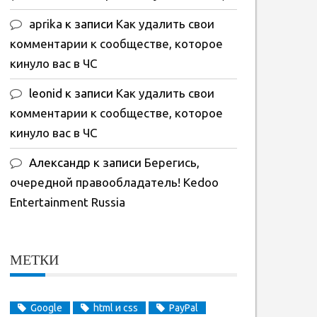
aprika
к записи
Как удалить свои
комментарии к сообществе, которое
кинуло вас в ЧС
leonid
к записи
Как удалить свои
комментарии к сообществе, которое
кинуло вас в ЧС
Александр
к записи
Берегись,
очередной правообладатель! Kedoo
Entertainment Russia
МЕТКИ
Google
html и css
PayPal