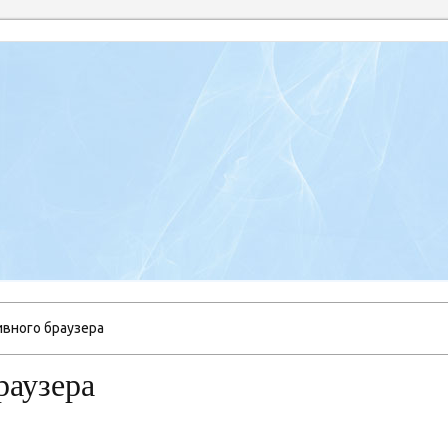
ивного браузера
раузера