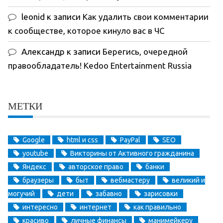
leonid
к записи
Как удалить свои комментарии
к сообществе, которое кинуло вас в ЧС
Александр
к записи
Берегись, очередной
правообладатель! Kedoo Entertainment Russia
МЕТКИ
Google
html и css
PayPal
SEO
youtube
Викторины от Активного гражданина
Яндекс
авторское право
банки
браузеры
быт
вебмастеру
великий и
могучий
дети
забавно
зарисовки
интересно
интернет
как правильно
красиво
личные финансы
манимейкеру