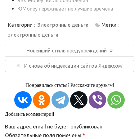
RBK Money после обновления
ЮMoney переживает не лучшие времена
Категории :
Электронные деньги
Метки :
электронные деньги
Навигация
по
Предыдущая
Новейший стиль предупреждений
записям
запись:
Следующая
И снова об индексации сайтов Яндексом
запись:
Понравилась статья? Расскажите друзьям!
Добавить комментарий
Ваш адрес email не будет опубликован.
Обязательные поля помечены
*