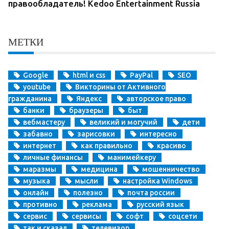
правообладатель! Kedoo Entertainment Russia
МЕТКИ
Google
html и css
PayPal
SEO
youtube
Викторины от Активного
гражданина
Яндекс
авторское право
банки
браузеры
быт
вебмастеру
великий и могучий
дети
забавно
зарисовки
интересно
интернет
как правильно
красиво
личные финансы
манимейкеру
маразмы
медицина
мошенничество
музыка
мысли
настройка Windows
онлайн
полезно
почта россии
противно
реклама
русский язык
сервис
сервисы
софт
соцсети
так и сказал
телевизор