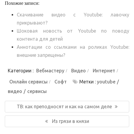
Похожие записи:
Скачивание видео с Youtube: лавочку
прикрывают?
Шоковая новость от Youtube по поводу
контента для детей
Аннотации со ссылками на роликах Youtube:
внешние запрещены?
Категории :
Вебмастеру
Видео
Интернет
Онлайн сервисы
Софт
Метки :
youtube
видео
сервисы
Навигация
по
Предыдущая
ТВ: как преподносят и как на самом деле
записям
запись:
Следующая
Из грязи в князи
запись: