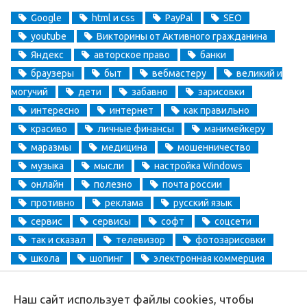
Google
html и css
PayPal
SEO
youtube
Викторины от Активного гражданина
Яндекс
авторское право
банки
браузеры
быт
вебмастеру
великий и
могучий
дети
забавно
зарисовки
интересно
интернет
как правильно
красиво
личные финансы
манимейкеру
маразмы
медицина
мошенничество
музыка
мысли
настройка Windows
онлайн
полезно
почта россии
противно
реклама
русский язык
сервис
сервисы
софт
соцсети
так и сказал
телевизор
фотозарисовки
школа
шопинг
электронная коммерция
электронные деньги
Наш сайт использует файлы cookies, чтобы