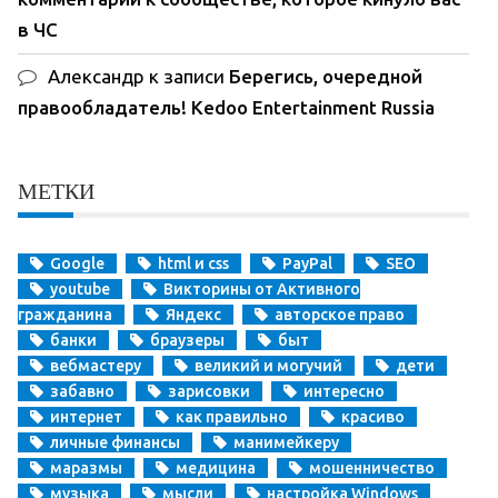
в ЧС
Александр
к записи
Берегись, очередной
правообладатель! Kedoo Entertainment Russia
МЕТКИ
Google
html и css
PayPal
SEO
youtube
Викторины от Активного
гражданина
Яндекс
авторское право
банки
браузеры
быт
вебмастеру
великий и могучий
дети
забавно
зарисовки
интересно
интернет
как правильно
красиво
личные финансы
манимейкеру
маразмы
медицина
мошенничество
музыка
мысли
настройка Windows