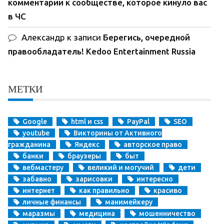
комментарии к сообществе, которое кинуло вас
в ЧС
Александр
к записи
Берегись, очередной
правообладатель! Kedoo Entertainment Russia
МЕТКИ
Google
html и css
PayPal
SEO
youtube
Викторины от Активного
гражданина
Яндекс
авторское право
банки
браузеры
быт
вебмастеру
великий и могучий
дети
забавно
зарисовки
интересно
интернет
как правильно
красиво
личные финансы
манимейкеру
маразмы
медицина
мошенничество