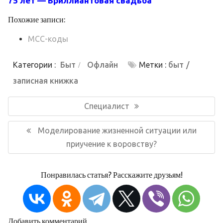
75 лет — Бриллиантовая свадьба
Похожие записи:
MCC-коды
Категории :
Быт
Офлайн
Метки :
быт
записная книжка
Навигация
по
Предыдущая
Специалист
записям
запись:
Следующая
Моделирование жизненной ситуации или
запись:
приучение к воровству?
Понравилась статья? Расскажите друзьям!
Добавить комментарий