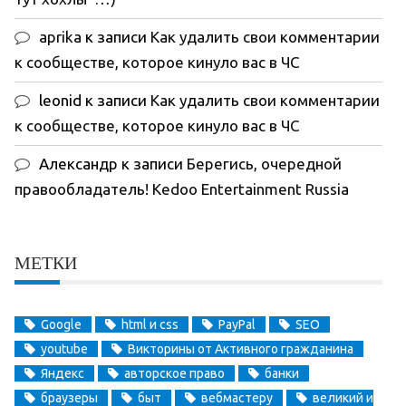
aprika
к записи
Как удалить свои комментарии
к сообществе, которое кинуло вас в ЧС
leonid
к записи
Как удалить свои комментарии
к сообществе, которое кинуло вас в ЧС
Александр
к записи
Берегись, очередной
правообладатель! Kedoo Entertainment Russia
МЕТКИ
Google
html и css
PayPal
SEO
youtube
Викторины от Активного гражданина
Яндекс
авторское право
банки
браузеры
быт
вебмастеру
великий и