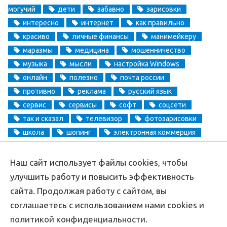
могучий
дети
забавно
зарисовки
интересно
интернет
как правильно
красиво
личные финансы
манимейкеру
маразмы
медицина
мошенничество
музыка
мысли
настройка Windows
онлайн
полезно
почта россии
противно
реклама
русский язык
сервис
сервисы
софт
соцсети
так и сказал
телевизор
фотозарисовки
школа
шопинг
электронная коммерция
электронные деньги
Наш сайт использует файлы cookies, чтобы
Copyright
Aprikablog.ru
© Все права защищены |
Обратная связь
улучшить работу и повысить эффективность
сайта. Продолжая работу с сайтом, вы
соглашаетесь с использованием нами cookies и
политикой конфиденциальности
.