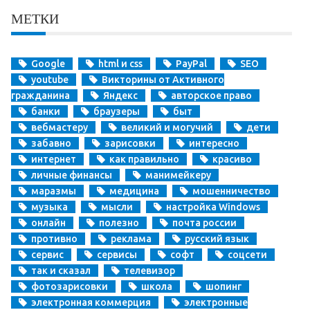
МЕТКИ
Google
html и css
PayPal
SEO
youtube
Викторины от Активного
гражданина
Яндекс
авторское право
банки
браузеры
быт
вебмастеру
великий и могучий
дети
забавно
зарисовки
интересно
интернет
как правильно
красиво
личные финансы
манимейкеру
маразмы
медицина
мошенничество
музыка
мысли
настройка Windows
онлайн
полезно
почта россии
противно
реклама
русский язык
сервис
сервисы
софт
соцсети
так и сказал
телевизор
фотозарисовки
школа
шопинг
электронная коммерция
электронные