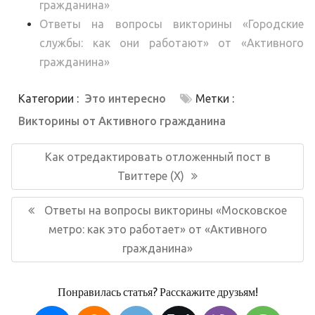
гражданина»
Ответы на вопросы викторины «Городские
службы: как они работают» от «Активного
гражданина»
Категории :
Это интересно
Метки :
Викторины от Активного гражданина
Навигация
по
Предыдущая
Как отредактировать отложенный пост в
записям
запись:
Твиттере (X)
Следующая
Ответы на вопросы викторины «Московское
запись:
метро: как это работает» от «Активного
гражданина»
Понравилась статья? Расскажите друзьям!