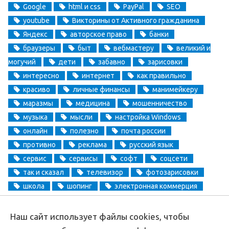
Google
html и css
PayPal
SEO
youtube
Викторины от Активного гражданина
Яндекс
авторское право
банки
браузеры
быт
вебмастеру
великий и
могучий
дети
забавно
зарисовки
интересно
интернет
как правильно
красиво
личные финансы
манимейкеру
маразмы
медицина
мошенничество
музыка
мысли
настройка Windows
онлайн
полезно
почта россии
противно
реклама
русский язык
сервис
сервисы
софт
соцсети
так и сказал
телевизор
фотозарисовки
школа
шопинг
электронная коммерция
электронные деньги
Наш сайт использует файлы cookies, чтобы