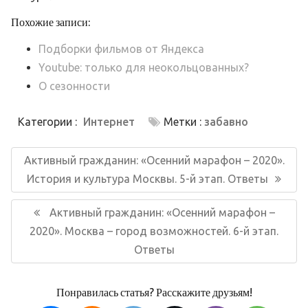
Похожие записи:
Подборки фильмов от Яндекса
Youtube: только для неокольцованных?
О сезонности
Категории :
Интернет
Метки :
забавно
Навигация
по
Предыдущая
Активный гражданин: «Осенний марафон – 2020».
записям
запись:
История и культура Москвы. 5-й этап. Ответы
Следующая
Активный гражданин: «Осенний марафон –
запись:
2020». Москва – город возможностей. 6-й этап.
Ответы
Понравилась статья? Расскажите друзьям!