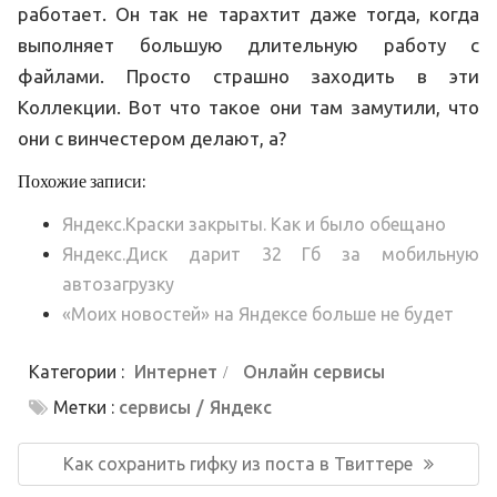
работает. Он так не тарахтит даже тогда, когда
выполняет большую длительную работу с
файлами. Просто страшно заходить в эти
Коллекции. Вот что такое они там замутили, что
они с винчестером делают, а?
Похожие записи:
Яндекс.Краски закрыты. Как и было обещано
Яндекс.Диск дарит 32 Гб за мобильную
автозагрузку
«Моих новостей» на Яндексе больше не будет
Категории :
Интернет
Онлайн сервисы
Метки :
сервисы
Яндекс
Навигация
по
Предыдущая
Как сохранить гифку из поста в Твиттере
записям
запись: