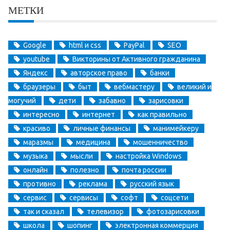
МЕТКИ
Google
html и css
PayPal
SEO
youtube
Викторины от Активного гражданина
Яндекс
авторское право
банки
браузеры
быт
вебмастеру
великий и
могучий
дети
забавно
зарисовки
интересно
интернет
как правильно
красиво
личные финансы
манимейкеру
маразмы
медицина
мошенничество
музыка
мысли
настройка Windows
онлайн
полезно
почта россии
противно
реклама
русский язык
сервис
сервисы
софт
соцсети
так и сказал
телевизор
фотозарисовки
школа
шопинг
электронная коммерция