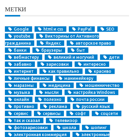
МЕТКИ
Google
html и css
PayPal
SEO
youtube
Викторины от Активного
гражданина
Яндекс
авторское право
банки
браузеры
быт
вебмастеру
великий и могучий
дети
забавно
зарисовки
интересно
интернет
как правильно
красиво
личные финансы
манимейкеру
маразмы
медицина
мошенничество
музыка
мысли
настройка Windows
онлайн
полезно
почта россии
противно
реклама
русский язык
сервис
сервисы
софт
соцсети
так и сказал
телевизор
фотозарисовки
школа
шопинг
электронная коммерция
электронные