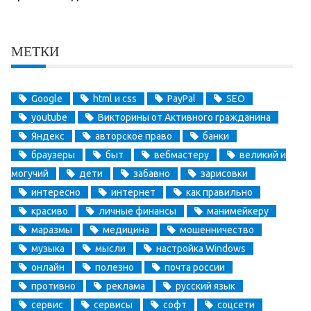
МЕТКИ
Google
html и css
PayPal
SEO
youtube
Викторины от Активного гражданина
Яндекс
авторское право
банки
браузеры
быт
вебмастеру
великий и
могучий
дети
забавно
зарисовки
интересно
интернет
как правильно
красиво
личные финансы
манимейкеру
маразмы
медицина
мошенничество
музыка
мысли
настройка Windows
онлайн
полезно
почта россии
противно
реклама
русский язык
сервис
сервисы
софт
соцсети