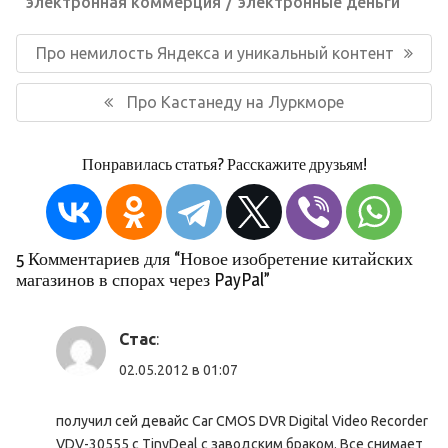
электронная коммерция
электронные деньги
Навигация
по
Предыдущая
Про немилость Яндекса и уникальный контент
записям
запись:
Следующая
Про Кастанеду на Луркморе
запись:
Понравилась статья? Расскажите друзьям!
5 Комментариев для “Новое изобретение китайских
магазинов в спорах через PayPal”
Стас
:
02.05.2012 в 01:07
получил сей девайс Car CMOS DVR Digital Video Recorder
VDV-30555 с TinyDeal с заводским браком. Все снимает