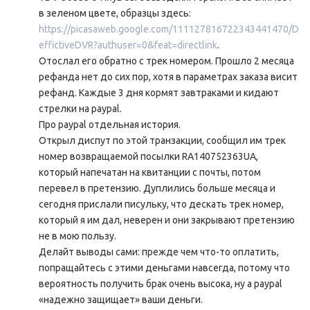
в зеленом цвете, образцы здесь:
https://picasaweb.google.com/111127816722343441470/D
effictiveDVR?authuser=0&feat=directlink
.
Отослал его обратно с трек номером. Прошло 2 месяца
рефанда нет до сих пор, хотя в параметрах заказа висит
рефанд. Каждые 3 дня кормят завтраками и кидают
стрелки на paypal.
Про paypal отдельная история.
Открыл диспут по этой транзакции, сообщил им трек
номер возвращаемой посылки RA140752363UA,
который напечатан на квитанции с почты, потом
перевел в претензию. Дуплились больше месяца и
сегодня прислали писульку, что дескать трек номер,
который я им дал, неверен и они закрывают претензию
не в мою пользу.
Делайт выводы сами: прежде чем что-то оплатить,
попращайтесь с этими деньгами навсегда, потому что
вероятность получить брак очень высока, ну а paypal
«надежно защищает» ваши деньги.