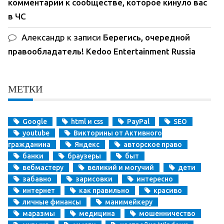
комментарии к сообществе, которое кинуло вас
в ЧС
Александр
к записи
Берегись, очередной
правообладатель! Kedoo Entertainment Russia
МЕТКИ
Google
html и css
PayPal
SEO
youtube
Викторины от Активного
гражданина
Яндекс
авторское право
банки
браузеры
быт
вебмастеру
великий и могучий
дети
забавно
зарисовки
интересно
интернет
как правильно
красиво
личные финансы
манимейкеру
маразмы
медицина
мошенничество