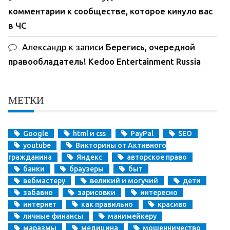
комментарии к сообществе, которое кинуло вас
в ЧС
Александр
к записи
Берегись, очередной
правообладатель! Kedoo Entertainment Russia
МЕТКИ
Google
html и css
PayPal
SEO
youtube
Викторины от Активного
гражданина
Яндекс
авторское право
банки
браузеры
быт
вебмастеру
великий и могучий
дети
забавно
зарисовки
интересно
интернет
как правильно
красиво
личные финансы
манимейкеру
маразмы
медицина
мошенничество